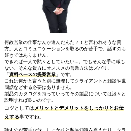
何故営業の仕事なんか選んだんだ？！と言われそうな貴
方。
人とコミュニケーションを取るのが苦手で、
話すのも
好きではありません。
できれば一人で黙々としていたい…。でもそんな手に職も
ない。
そんな貴方にオススメの営業方法はズバリ、
「
資料ベースの提案営業
」です。
これは何かと言うと別に無理してクライアントと雑談や世
間話など
する必要はありません。
製品のカタログを持っていってその製品については淡々と
説明すれ
ば良いのです。
コツとしては
メリットとデメリットをしっかりとお伝
えする
事です
ね。
話すのが苦手な分、しっかりと製品知識を蓄えたり、
クラ