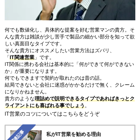
何でも数値化し、具体的な提案を好む営業マンの貴方。
そ
んな貴方は雑談が少し苦手で製品の細かい部分を知って欲
しい真
面目なタイプです。
そんな貴方にオススメしたい営業方法はズバリ、
「
IT関連営業
」です。
IT関係に携わる会社は基本的に「何ができて何ができない
か」
が重要になります。
何でもできますで契約が取れたのは昔の話。
結局できないと会社に迷惑がかかるだけで無く、
クレーム
になりかねません。
貴方のような
理詰めで説明できるタイプであればきっとク
ライアン
トにも喜ばれる事でしょう
。
IT営業のコツについてはこちらをどうぞ
関連記事
私がIT営業を勧める理由