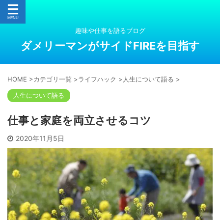
趣味や仕事を語るブログ
ダメリーマンがサイドFIREを目指す
HOME
>
カテゴリ一覧
>
ライフハック
>
人生について語る
>
人生について語る
る
仕事と家庭を両立させるコツ
2020年11月5日