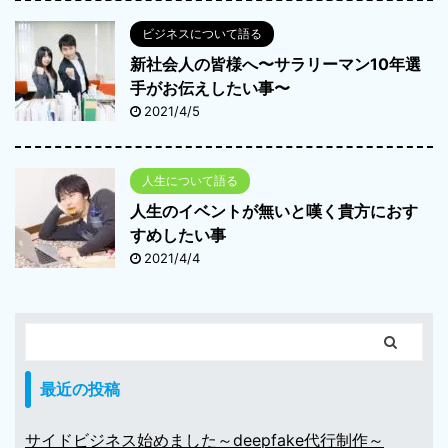
ビジネスについて語る
新社会人の皆様へ〜サラリーマン10年選
手がお伝えしたい事〜
2021/4/5
人生について語る
人生のイベントが無いと嘆く貴方におす
すめしたい事
2021/4/4
最近の投稿
サイドビジネス始めました～deepfake代行制作～