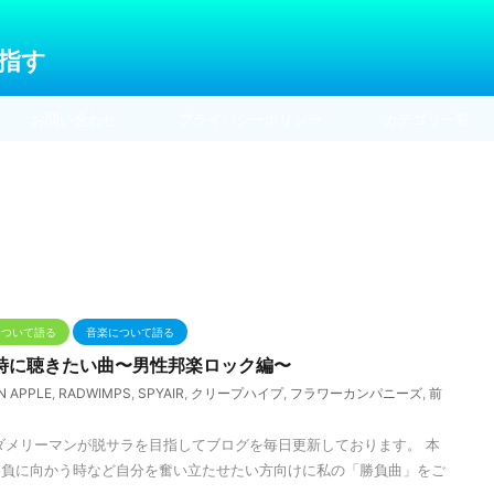
目指す
お問い合わせ
プライバシーポリシー
カテゴリ一覧
について語る
音楽について語る
時に聴きたい曲〜男性邦楽ロック編〜
N APPLE
,
RADWIMPS
,
SPYAIR
,
クリープハイプ
,
フラワーカンパニーズ
,
前
ダメリーマンが脱サラを目指してブログを毎日更新しております。 本
勝負に向かう時など自分を奮い立たせたい方向けに私の「勝負曲」をご