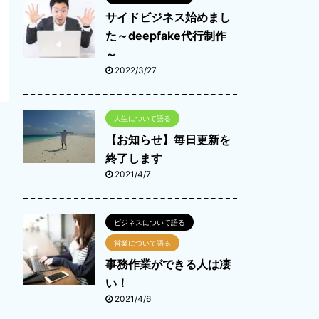
サイドビジネス始めまし
た～deepfake代行制作
～
2022/3/27
人生について語る
【お知らせ】毎日更新を
終了します
2021/4/7
ビジネスについて語る
営業について語る
事務作業ができる人は凄
い！
2021/4/6