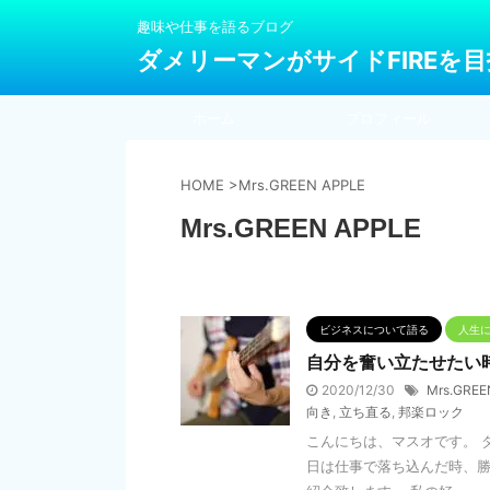
趣味や仕事を語るブログ
ダメリーマンがサイドFIREを
ホーム
プロフィール
HOME
>
Mrs.GREEN APPLE
Mrs.GREEN APPLE
ビジネスについて語る
人生
自分を奮い立たせたい
2020/12/30
Mrs.GREE
向き
,
立ち直る
,
邦楽ロック
こんにちは、マスオです。 
日は仕事で落ち込んだ時、