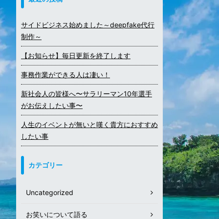
サイドビジネス始めました～deepfake代行
制作～
【お知らせ】毎日更新を終了します
事務作業ができる人は凄い！
新社会人の皆様へ〜サラリーマン10年選手
がお伝えしたい事〜
人生のイベントが無いと嘆く貴方におすすめ
したい事
カテゴリー
Uncategorized
お笑いについて語る