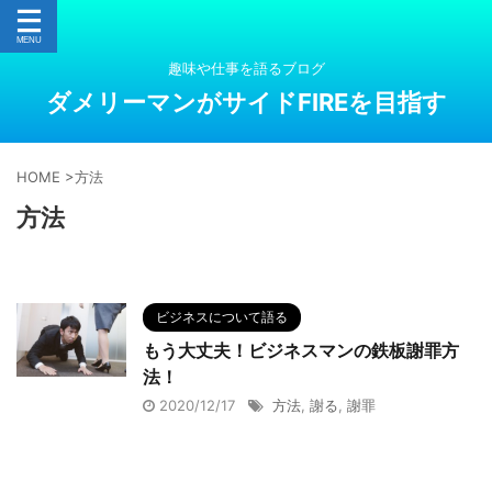
趣味や仕事を語るブログ
ダメリーマンがサイドFIREを目指す
HOME
>
方法
方法
る
ビジネスについて語る
もう大丈夫！ビジネスマンの鉄板謝罪方
法！
2020/12/17
方法
,
謝る
,
謝罪